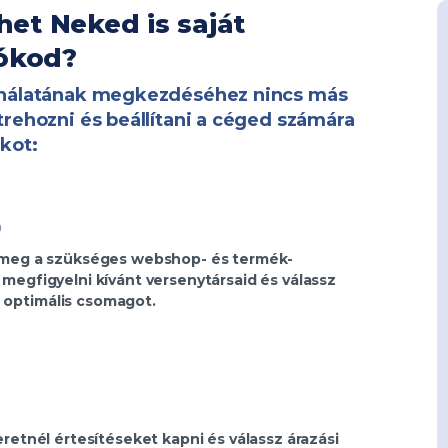
iókod?
ználatának megkezdéséhez nincs más
trehozni és beállítani a céged számára
ókot:
ó
d meg a szükséges webshop- és termék-
 megfigyelni kívánt versenytársaid és válassz
 optimális csomagot.
zeretnél értesítéseket kapni és válassz árazási