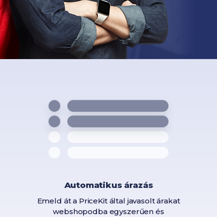
Automatikus árazás
Emeld át a PriceKit által javasolt árakat
webshopodba egyszerűen és