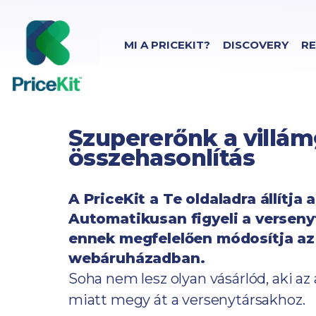
MI A PRICEKIT?
DISCOVERY
RE
szupererőnk a villámgyors ár-
összehasonlítás
A PriceKit a Te oldaladra állítja 
Automatikusan figyeli a versenyt
ennek megfelelően módosítja az
webáruházadban.
Soha nem lesz olyan vásárlód, aki az
miatt megy át a versenytársakhoz.