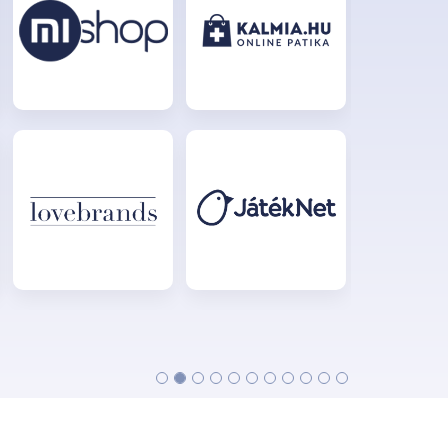
végre sikerült kiváltani a korábban
végeláthatatlannak hitt manuális
munkát ! Ezt megfejelve még a
profitunkat is növeltük...
SZILÁGYI BALÁZS
Modell and Hobby Kft. - E-commerce
Manager