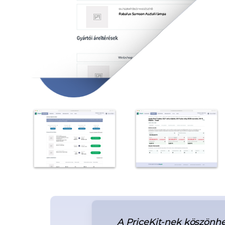
n előny, hogy
A PriceKit-nek köszönh