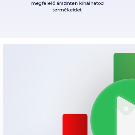
megfelelő árszinten kínálhatod
termékeidet.