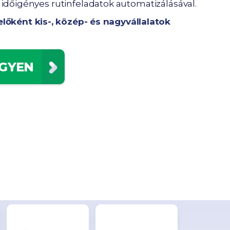
 időigényes rutinfeladatok automatizálásával.
lőként kis-, közép- és nagyvállalatok
NGYEN
A PriceKit-nek köszönhetően