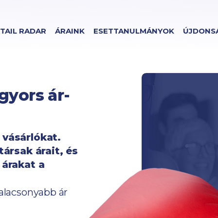
TAIL RADAR
ÁRAINK
ESETTANULMÁNYOK
ÚJDONS
a vásárlókat.
ársak árait, és
 árakat a
 alacsonyabb ár