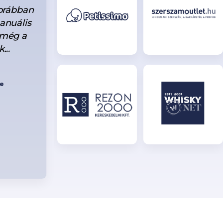
korábban
folyamatosan képben vagyunk
anuális
versenytársaink áraival, így mi is
 még a
megfelelően tudjuk beárazni
...
termékeinket. Előny a rendszeres
értesítés, ha valamelyik ár nem
stimmelne, vagy ha valamelyik
ce
versenytársnál már nem létezik a
termék.
Bármikor segítséget kérünk
készséggel álltok a
rendelkezésünkre.
CSUHAI-PÁLFI JUDIT
easy-shop.hu - marketing koordinátor