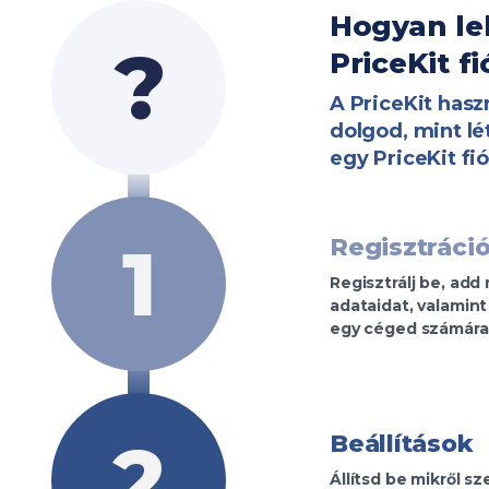
Hogyan lehet Neked is saját
?
PriceKit f
A PriceKit has
dolgod, mint lé
egy PriceKit fi
1
Regisztráci
Regisztrálj be, ad
adataidat, valamint
egy céged számára
2
Beállítások
Állítsd be mikről s