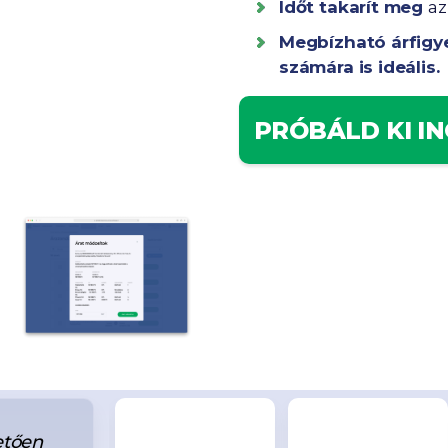
Időt takarít meg
az
Megbízható árfigye
számára is ideális.
PRÓBÁLD KI I
etően
Mindenképpen előny, hogy