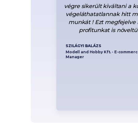
képben vagyunk
végre sikerült kiváltani a 
áraival, így mi is
végeláthatatlannak hitt m
udjuk beárazni
munkát ! Ezt megfejelve
lőny a rendszeres
profitunkat is növeltük
alamelyik ár nem
y ha valamelyik
SZILÁGYI BALÁZS
Modell and Hobby Kft. - E-commer
már nem létezik a
Manager
mék.
ítséget kérünk
l álltok a
zésünkre.
ting koordinátor