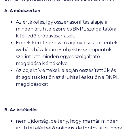
A: A módszertan
Az értékelés, így összehasonlítás alapja a
minden áruhitelezőre és BNPL szolgáltatóra
kiterjedő próbavásárlások.
Ennek keretében valós igénylések történtek
webáruházakban és objektív szempontok
szerint lett minden egyes szolgáltató
megoldása kiértékelve.
Az objektív értékek alapján összesítettük és
átlagoltuk külön az áruhitel és külön a BNPL
megoldásokat.
B: Az értékelés
nem újdonság, de tény, hogy ma már minden
áruhitel elérhető online is, de fontos látni, hogy