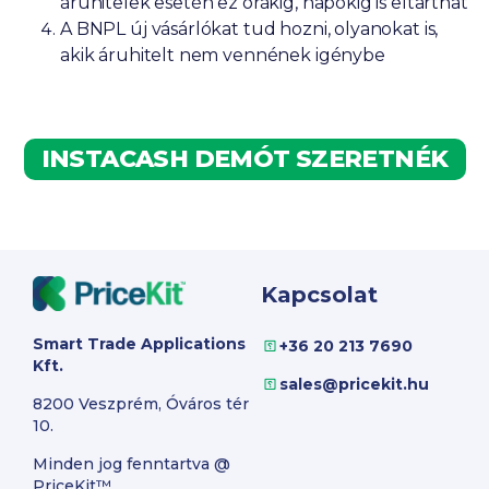
áruhitelek esetén ez órákig, napokig is eltarthat
A BNPL új vásárlókat tud hozni, olyanokat is,
akik áruhitelt nem vennének igénybe
INSTACASH DEMÓT SZERETNÉK
Kapcsolat
Smart Trade Applications
+36 20 213 7690
Kft.
sales@pricekit.hu
8200 Veszprém, Óváros tér
10.
Minden jog fenntartva @
PriceKit™