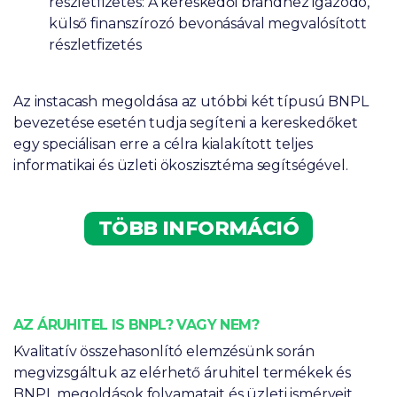
részletfizetés: A kereskedői brandhez igazodó,
külső finanszírozó bevonásával megvalósított
részletfizetés
Az instacash megoldása az utóbbi két típusú BNPL
bevezetése esetén tudja segíteni a kereskedőket
egy speciálisan erre a célra kialakított teljes
informatikai és üzleti ökoszisztéma segítségével.
TÖBB INFORMÁCIÓ
AZ ÁRUHITEL IS BNPL? VAGY NEM?
Kvalitatív összehasonlító elemzésünk során
megvizsgáltuk az elérhető áruhitel termékek és
BNPL megoldások folyamatait és üzleti ismérveit.