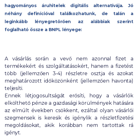
hagyományos áruhitelek digitális alternatívája. Jó
néhány definícióval találkozhatunk, de talán a
leginkább lényegretörően az alábbiak szerint
foglalható össze a BNPL lényege:
A vásárlás során a vevő nem azonnal fizet a
termékekért és szolgáltatásokért, hanem a fizetést
több (jellemzően 3-4) részletre osztja és azokat
meghatározott időközönként (jellemzően havonta)
teljesíti.
Ennek létjogosultságát erősíti, hogy a vásárlók
elkölthető pénze a gazdasági körülmények hatására
az elmúlt években csökkent, ezáltal olyan vásárlói
szegmensek is keresik és igénylik a részletfizetési
megoldásokat, akik korábban nem tartottak rá
igényt.