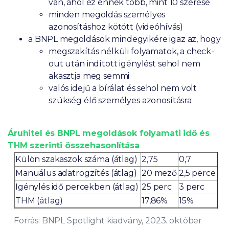
van, ahol ez ennek több, mint 10 szerese
minden megoldás személyes
azonosításhoz kötött (videóhívás)
a BNPL megoldások mindegyikére igaz az, hogy
megszakítás nélküli folyamatok, a check-
out után indított igénylést sehol nem
akasztja meg semmi
valós idejű a bírálat és sehol nem volt
szükség élő személyes azonosításra
Áruhitel és BNPL megoldások folyamati idő és
THM szerinti összehasonlítása
Külön szakaszok száma (átlag)
2,75
0,7
Manuálus adatrögzítés (átlag)
20 mező
2,5 perce
Igénylés idő percekben (átlag)
25 perc
3 perc
THM (átlag)
17,86%
15%
Forrás: BNPL Spotlight kiadvány, 2023. október