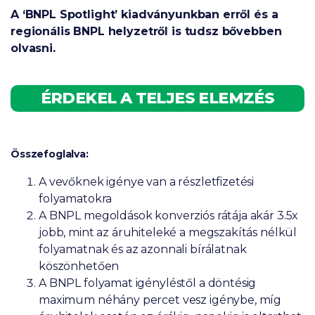
A ‘BNPL Spotlight’ kiadványunkban erről és a
regionális BNPL helyzetről is tudsz bővebben
olvasni.
ÉRDEKEL A TELJES ELEMZÉS
Összefoglalva:
A vevőknek igénye van a részletfizetési
folyamatokra
A BNPL megoldások konverziós rátája akár 3.5x
jobb, mint az áruhiteleké a megszakítás nélkül
folyamatnak és az azonnali bírálatnak
köszönhetően
A BNPL folyamat igényléstől a döntésig
maximum néhány percet vesz igénybe, míg