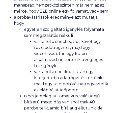
manapság nemzetközi szinten már nem az az
mérce, hogy E2E online egy folyamat, vagy sem
a próbavásárlások eredménye azt mutatja,
hogy
egyetlen szolgáltató igénylési folyamata
sem megszakítás nélküli
van ahol a checkout-ot követ egy
rövid adatrögzítés, majd egy
videóhívás után egy külön
alkalmazásban történik a végleges
hiteligénylés
van ahol a checkout után egy
kiterjedtebb adatrögzítés történik,
majd egy telefonhívásban egyeztetik
az előbírálati időpontot
nincs jelenleg automatikus, valós idejű
bírálatú megoldás, van ahol csak 40
percbe telik, amíg bírálatig eljutunk, de