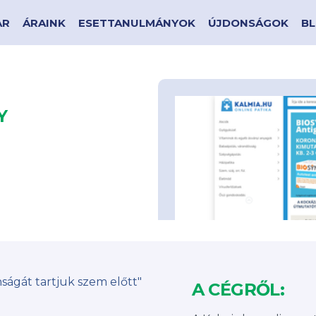
AR
ÁRAINK
ESETTANULMÁNYOK
ÚJDONSÁGOK
B
Y
ságát tartjuk szem előtt"
A CÉGRŐL: