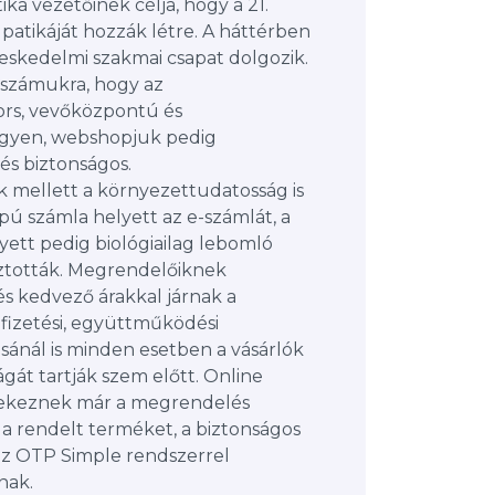
ika vezetőinek célja, hogy a 21.
patikáját hozzák létre. A háttérben
reskedelmi szakmai csapat dolgozik.
számukra, hogy az
ors, vevőközpontú és
egyen, webshopjuk pedig
és biztonságos.
mellett a környezettudatosság is
pú számla helyett az e-számlát, a
ett pedig biológiailag lebomló
sztották. Megrendelőiknek
és kedvező árakkal járnak a
 fizetési, együttműködési
ásánál is minden esetben a vásárlók
gát tartják szem előtt. Online
yekeznek már a megrendelés
 a rendelt terméket, a biztonságos
 az OTP Simple rendszerrel
nak.