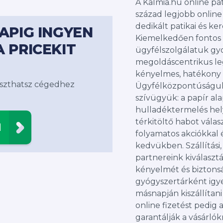
A Kalmia.hu online pat
század legjobb online 
dedikált patikai és ke
NAPIG INGYEN
Kiemelkedően fontos 
A PRICEKIT
ügyfélszolgálatuk gy
megoldáscentrikus l
kényelmes, hatékony 
álaszthatsz cégedhez
Ügyfélközpontúságuk 
szívügyük: a papír ala
hulladéktermelés hely
térkitöltő habot vála
N
folyamatos akciókkal 
kedvükben. Szállítási,
partnereink kiválaszt
kényelmét és biztonsá
gyógyszertárként ig
másnapján kiszállítani
online fizetést pedig
garantálják a vásárlók