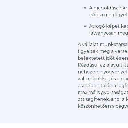
A megoldásainkn
nőtt a megfigyel
Átfogó képet kapn
látványosan megn
A vállalat munkatársai
figyelték meg a vers
befektetett időt és en
Ráadásul az elavult, 
nehezen, nyögvenyelő
változásokkal, és a pia
esetében talán a legfo
maximális gyorsaságot 
ott segítenek, ahol a
köszönhetően a cégve