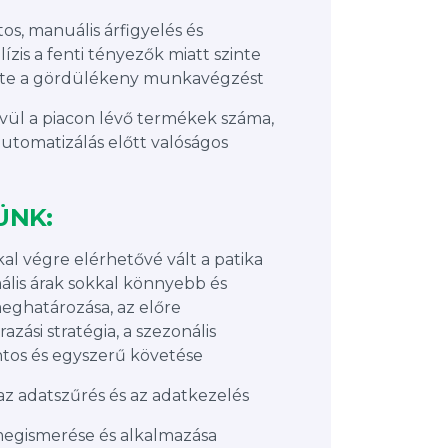
os, manuális árfigyelés és
zis a fenti tényezők miatt szinte
tte a gördülékeny munkavégzést
vül a piacon lévő termékek száma,
automatizálás előtt valóságos
ÜNK:
al végre elérhetővé vált a patika
ális árak sokkal könnyebb és
ghatározása, az előre
zási stratégia, a szezonális
tos és egyszerű követése
z adatszűrés és az adatkezelés
megismerése és alkalmazása