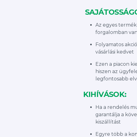
SAJÁTOSSÁG
Az egyes terméke
forgalomban va
Folyamatos akció
vásárlási kedvet
Ezen a piacon kie
hiszen az ügyfel
legfontosabb elv
KIHÍVÁSOK:
Ha a rendelés mu
garantálja a kö
kiszállítást
Egyre több a kom