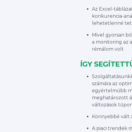
Az Excel-táblázat
konkurencia-analí
lehetetlenné te
Mivel gyorsan bő
a monitoring az 
rémálom volt
ÍGY SEGÍTETT
Szolgáltatásunkk
számára az optim
egyértelműbb me
meghatározott ára
változások tűpon
Könnyebbé vált a
A piaci trendek 