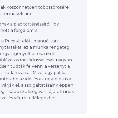
ak köszönhetően többszörösére
t termékek ára
ak a piac történéseiről, így
őtt a forgalom is
 a PriceKit előtt manuálisan
enytársakat, ez a munka rengeteg
ergiát igényelt a részükről.
táblázatos metódussal csak nagyon
sen tudták felvenni a versenyt a
ci hullámzással. Mivel egy patika
ntosabb az idő, és az ügyfelek is a
várják el, a szolgáltatásaink éppen
 leginkább szükség van rájuk. Ennek
zetés végre fellélegezhet.