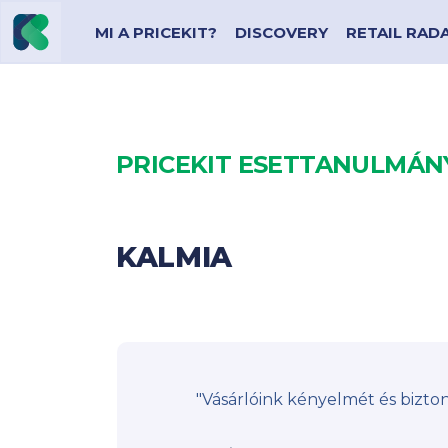
MI A PRICEKIT?
DISCOVERY
RETAIL RAD
PRICEKIT ESETTANULMÁN
KALMIA
"Vásárlóink kényelmét és bizton