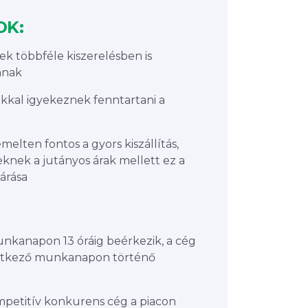
OK:
k többféle kiszerelésben is
nnak
kkal igyekeznek fenntartani a
melten fontos a gyors kiszállítás,
eknek a jutányos árak mellett ez a
árása
nkanapon 13 óráig beérkezik, a cég
vetkező munkanapon történő
petitív konkurens cég a piacon