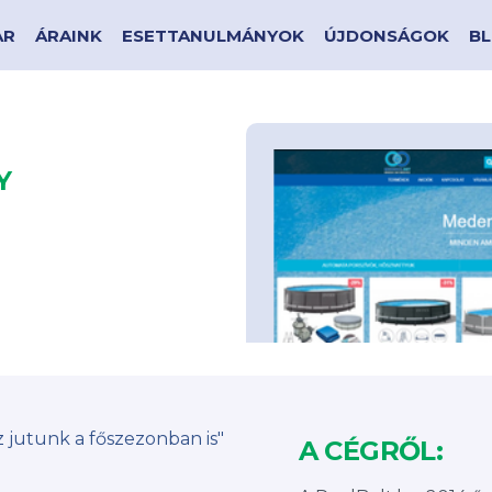
AR
ÁRAINK
ESETTANULMÁNYOK
ÚJDONSÁGOK
B
Y
z jutunk a főszezonban is"
A CÉGRŐL: