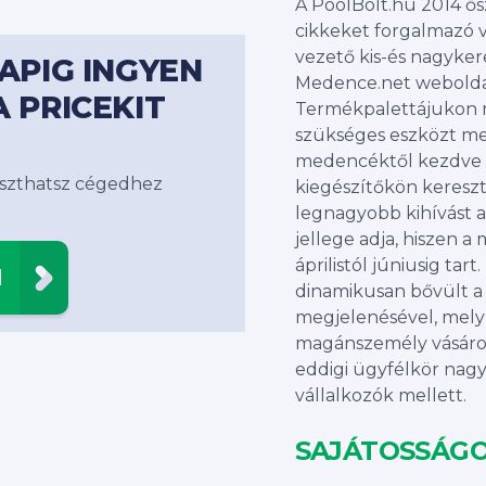
A PoolBolt.hu 2014 ős
cikkeket forgalmazó vá
vezető kis-és nagyker
NAPIG INGYEN
Medence.net weboldal
A PRICEKIT
Termékpalettájukon
szükséges eszközt me
medencéktől kezdve 
álaszthatsz cégedhez
kiegészítőkön kereszt
legnagyobb kihívást a
jellege adja, hiszen a
áprilistól júniusig ta
N
dinamikusan bővült 
megjelenésével, mel
magánszemély vásáro
eddigi ügyfélkör nagy
vállalkozók mellett.
SAJÁTOSSÁGO