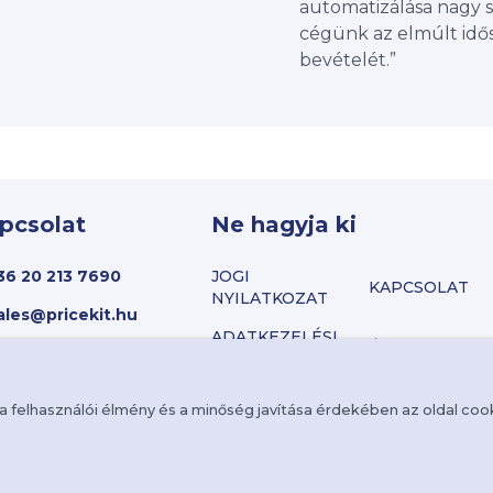
automatizálása nagy s
cégünk az elmúlt idő
bevételét.”
pcsolat
Ne hagyja ki
36 20 213 7690
JOGI
KAPCSOLAT
NYILATKOZAT
ales@pricekit.hu
ADATKEZELÉSI
ÁSZF
TÁJÉKOZTATÓ
KARRIER
 a felhasználói élmény és a minőség javítása érdekében az oldal coo