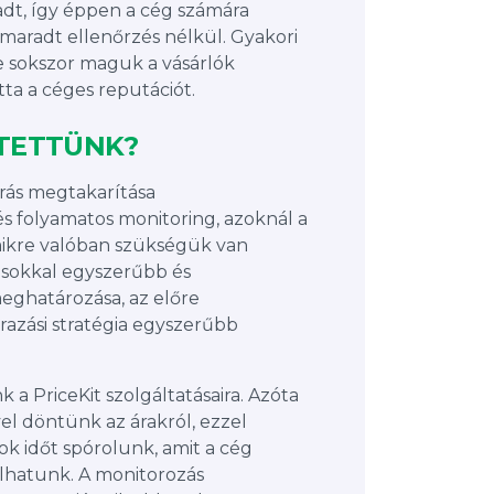
dt, így éppen a cég számára
maradt ellenőrzés nélkül. Gyakori
re sokszor maguk a vásárlók
ta a céges reputációt.
TETTÜNK?
rrás megtakarítása
s folyamatos monitoring, azoknál a
ikre valóban szükségük van
k sokkal egyszerűbb és
ghatározása, az előre
azási stratégia egyszerűbb
k a PriceKit szolgáltatásaira. Azóta
el döntünk az árakról, ezzel
ok időt spórolunk, amit a cég
álhatunk. A monitorozás