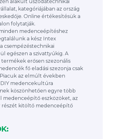
zén alakult uszodatechnikai
llalat, kategóriájában az ország
eskedője. Online értékesítésük a
on folytatják.
 minden medenceépítéshez
gtalálunk a kész Intex
a csempézéstechnikai
ül egészen a szivattyúkig. A
 termékek erősen szezonális
 medencék fő eladási szezonja csak
rt. Piacuk az elmúlt években
a DIY medencekultúra
ynek köszönhetően egyre több
l medenceépítő eszközöket, az
 részét kitöltő medenceépítő
K: