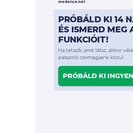
medence.net
PRÓBÁLD KI 14 
ÉS ISMERD MEG 
FUNKCIÓIT!
Ha tetszik, amit látsz, akkor v
passzoló csomagjaink közül.
PRÓBÁLD KI INGYE