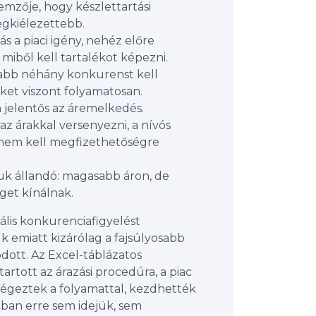
llemzője, hogy készlettartási
egkiélezettebb.
 a piaci igény, nehéz előre
miből kell tartalékot képezni.
sabb néhány konkurenst kell
ket viszont folyamatosan.
 jelentős az áremelkedés.
 az árakkal versenyezni, a nívós
nem kell megfizethetőségre
juk állandó: magasabb áron, de
get kínálnak.
ális konkurenciafigyelést
k emiatt kizárólag a fajsúlyosabb
ott. Az Excel-táblázatos
artott az árazási procedúra, a piac
 végeztek a folyamattal, kezdhették
nban erre sem idejük, sem