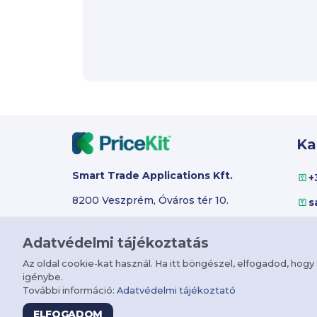
Ka
Smart Trade Applications Kft.
+
8200 Veszprém, Óváros tér 10.
s
Minden jog fenntartva @ PriceKit™
Adatvédelmi tájékoztatás
Az oldal cookie-kat használ. Ha itt böngészel, elfogadod, hogy
igénybe.
További információ:
Adatvédelmi tájékoztató
ELFOGADOM