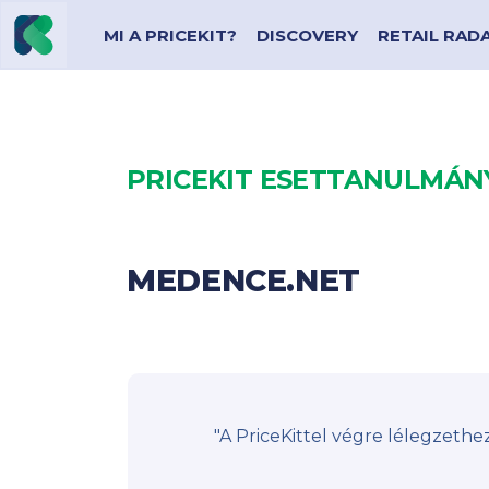
MI A PRICEKIT?
DISCOVERY
RETAIL RAD
PRICEKIT ESETTANULMÁN
MEDENCE.NET
"A PriceKittel végre lélegzethe