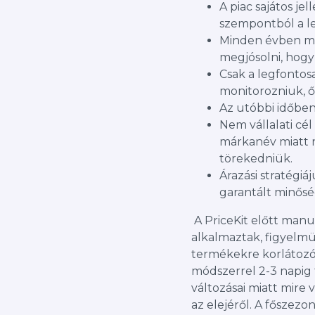
A piac sajátos je
szempontból a l
Minden évben más
megjósolni, hogy 
Csak a legfonto
monitorozniuk, ő
Az utóbbi időben
Nem vállalati cél
márkanév miatt 
törekedniük.
Árazási stratégiá
garantált minősé
A PriceKit előtt manu
alkalmaztak, figyelmü
termékekre korlátozód
módszerrel 2-3 napig t
változásai miatt mire
az elejéről. A főszezo