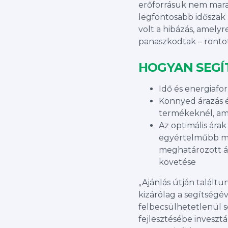
erőforrásuk nem mara
legfontosabb időszak 
volt a hibázás, amely
panaszkodtak – rontot
HOGYAN SEGÍ
Idő és energiafo
Könnyed árazás é
termékeknél, am
Az optimális ára
egyértelműbb me
meghatározott ár
követése
„Ajánlás útján találtun
kizárólag a segítségév
felbecsülhetetlenül s
fejlesztésébe inveszt